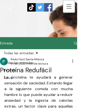
Entrada
Todas las entradas
Redu Facil Santa Mónica
Todas las entradas
9 feb 2023
1 min de lectura
Proteína Redufácil
Recetas
La proteína te ayudará a generar 
Salud
sensación de saciedad. Evitando llegar 
a la siguiente comida con mucha 
hambre lo que puede ayudar a reducir 
ansiedad y la ingesta de calorías 
extras, un factor clave para aquellas 