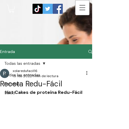
Entrada
Todas las entradas
xolaredufacil16
Todas las entradas
15 feb 2022
1 min de lectura
Receta Redu-Fácil
Recetas
Hot Cakes de proteína Redu-Fácil
Salud