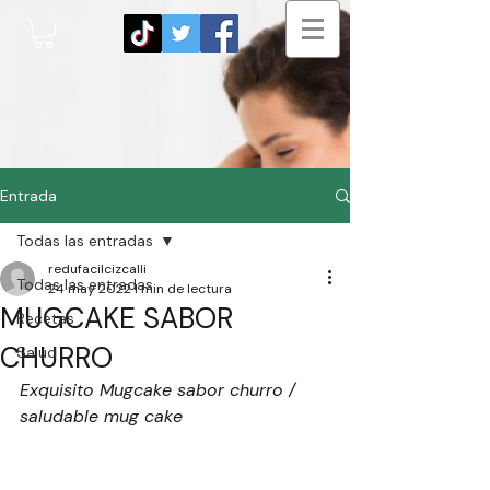
Entrada
Todas las entradas
redufacilcizcalli
Todas las entradas
24 may 2022
1 min de lectura
MUGCAKE SABOR
Recetas
CHURRO
Salud
Exquisito Mugcake sabor churro / 
saludable mug cake 