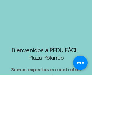
Bienvenidos a REDU FÁCIL
Plaza Polanco
Somos expertos en control de
peso!
Nos basamos en varios fundamentos:
auriculoterapia
extractos naturales
spa para pies
cavitación y
guías nutricionales