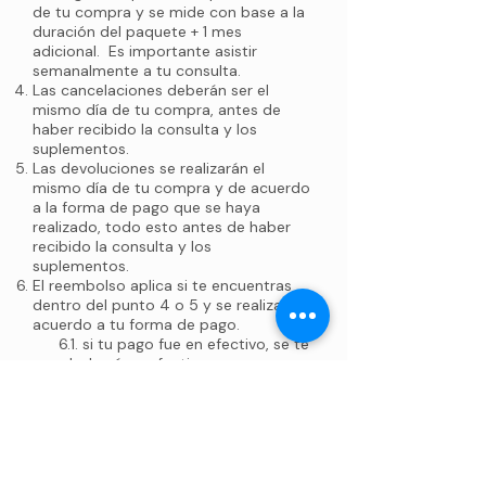
de tu compra y se mide con base a la
duración del paquete + 1 mes
adicional. Es importante asistir
semanalmente a tu consulta.
Las cancelaciones deberán ser el
mismo día de tu compra, antes de
haber recibido la consulta y los
suplementos.
Las devoluciones se realizarán el
mismo día de tu compra y de acuerdo
a la forma de pago que se haya
realizado, todo esto antes de haber
recibido la consulta y los
suplementos.
El reembolso aplica si te encuentras
dentro del punto 4 o 5 y se realiza de
acuerdo a tu forma de pago.
6.1. si tu pago fue en efectivo, se te
reembolsará en efectivo
6.2 si tu pago fue en tarjeta, se te
reembolsará en tu tarjeta por medio
del banco.
Siempre y cuando no hayas
tomado tu primera consulta ni
recibido los suplementos.