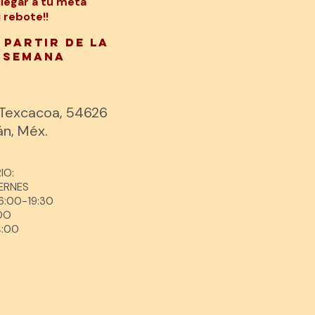
legar a tu meta
 rebote!!
 PARTIR DE la
 semana
, Texcacoa, 54626
án, Méx.
IO:
ERNES
6:00-19:3
0
DO
4:00