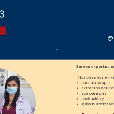
93
@R
Somos expertos en
Nos basamos en va
auriculoterapia
extractos natura
spa para pies
cavitación y
guías nutricional