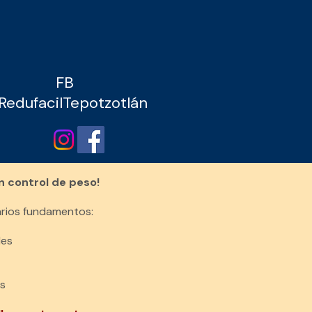
FB
edufacilTepotzotlán
 control de peso!
rios fundamentos:
les
es