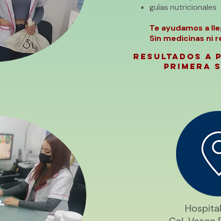
guías nutricionales
Te ayudamos a lle
Sin medicinas ni r
Resultados A P
primera 
Hospita
Col. Vasco 