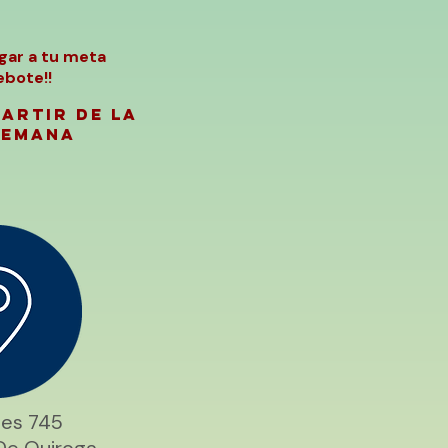
gar a tu meta
ebote!!
ARTIR DE la
semana
les 745
De Quiroga