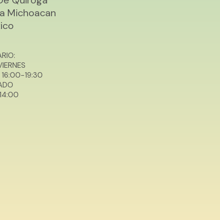
ia Michoacan
ico
RIO:
VIERNES
 16
:00-19
:3
0
ADO
14:00