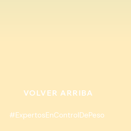
VOLVER ARRIBA
#ExpertosEnControlDePeso