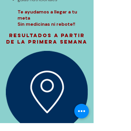
Te ayudamos a llegar a tu
meta
Sin medicinas ni rebote!!
Resultados A PARTIR
DE la primera semana