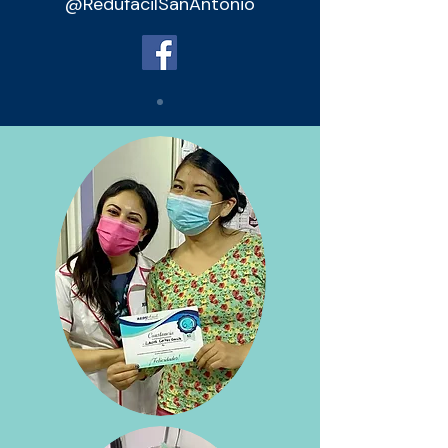
@RedufacilSanAntonio