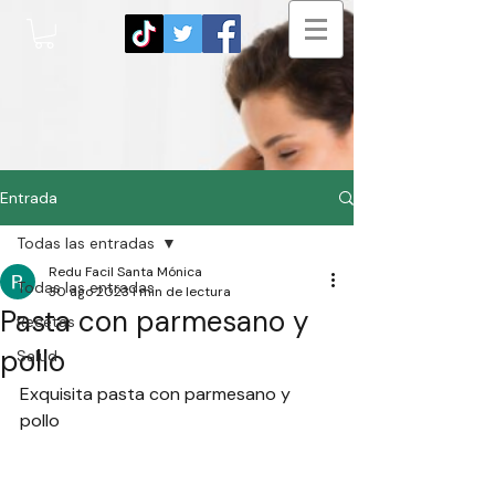
Entrada
Todas las entradas
Redu Facil Santa Mónica
Todas las entradas
30 ago 2023
1 min de lectura
Pasta con parmesano y
Recetas
pollo
Salud
Exquisita pasta con parmesano y 
pollo