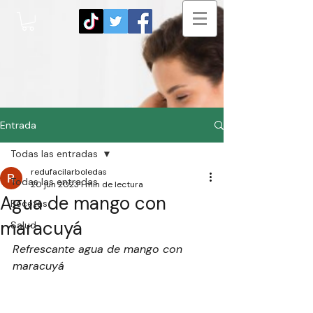
Entrada
Todas las entradas
redufacilarboledas
Todas las entradas
20 jun 2023
1 min de lectura
Agua de mango con
Recetas
maracuyá
Salud
Refrescante agua de mango con 
maracuyá